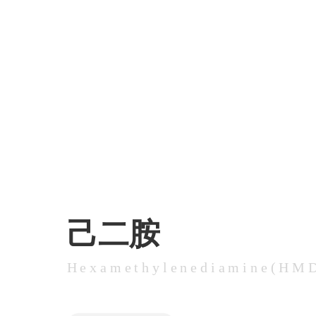
己二胺
Hexamethylenediamine(HM