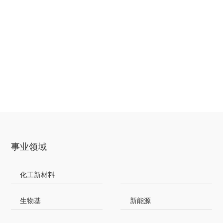
级“绿色工厂”。公司创新推出智慧安环一体化管控平台，以“数智
互联”提升本质安全水平；集成多系统实现智能分析决策，大幅提
高装置运行自控率；积极打造“5G+”场景，建成工信部“智能制造
示范工厂”、重庆市“5G全连接工厂”和“AI赋能未来工厂”。
公司秉承“务实为本，创新为魂”企业精神，建成全球最大的己二酸
生产和出口企业，己二酸产品通过工信部第四批单项冠军产品认
证，远销日韩、东南亚、欧洲等四十个国家和地区，市场占有率
居全球第一。2024年，公司实现产值161.6亿元，同比增长
23.64%；出口创汇20.9亿元，同比增长21.58%。
事业领域
化工新材料
生物基
新能源