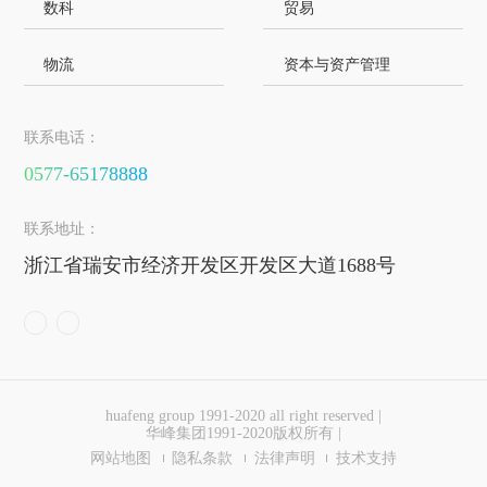
数科
贸易
物流
资本与资产管理
联系电话：
0577-65178888
联系地址：
浙江省瑞安市经济开发区开发区大道1688号
huafeng group 1991-2020 all right reserved |
华峰集团1991-2020版权所有
|
网站地图
隐私条款
法律声明
技术支持